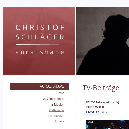
TV-Beiträge
AURAL SHAPE
Intro
Aufführungen
37. TV-Beitrag (deutsch)
Medien
2023 WDR
TV-Beiträge
Licht an! 2023
Printmedien
Horfunk