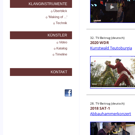
KLANGINSTRUMENTE
Überblick
'Making of ...'
Technik
KÜNSTLER
32. TV-Beitrag (deutsch)
2020 WDR
Video
Kunstwald Teutoburgia
Katalog
Timeline
KONTAKT
28. TV-Beitrag (deutsch)
2018 SAT-1
Abbauhammerkonzert