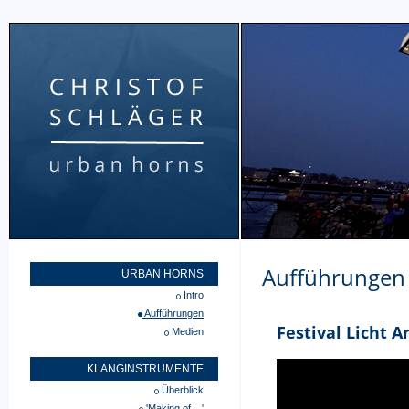
Aufführungen
URBAN HORNS
Intro
Aufführungen
Festival Licht A
Medien
KLANGINSTRUMENTE
Überblick
'Making of ...'