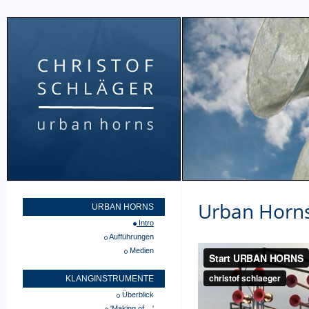
Urban Horn
URBAN HORNS
Intro
Aufführungen
Medien
KLANGINSTRUMENTE
Überblick
'Making of ...'