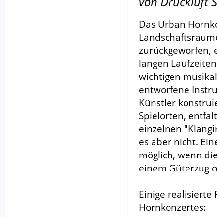
von Druckluft S
Das Urban Hornkon
Landschaftsraum
zurückgeworfen, e
langen Laufzeite
wichtigen musikal
entworfene Instru
Künstler konstruie
Spielorten, entfal
einzelnen "Klang
es aber nicht. Ei
möglich, wenn die
einem Güterzug od
Einige realisiert
Hornkonzertes: