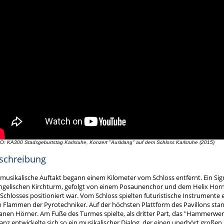
O: KA300 Stadsgeburtstag Karlsruhe, Konzert "Ausklang" auf dem Schloss Karlsruhe (2015)
schreibung
 musikalische Auftakt begann einem Kilometer vom Schloss entfernt. Ein Si
ngelischen Kirchturm, gefolgt von einem Posaunenchor und dem Helix Horn
Schlosses positioniert war. Vom Schloss spielten futuristische Instrumente
 Flammen der Pyrotechniker. Auf der höchsten Plattform des Pavillons stan
anen Hörner. Am Fuße des Turmes spielte, als dritter Part, das "Hammerwer
anz entwickelte sich so ein musikalischer Dialog, der einen unerhört großen