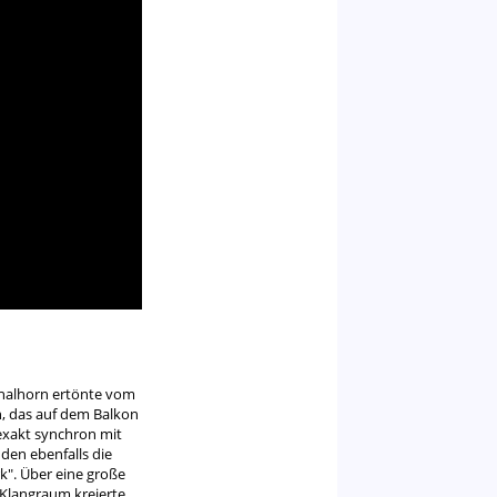
gnalhorn ertönte vom
, das auf dem Balkon
 exakt synchron mit
den ebenfalls die
k". Über eine große
 Klangraum kreierte.