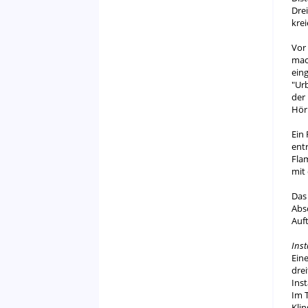
Dre
kre
Vor
mac
ein
"Ur
der
Hör
Ein
ent
Fla
mit
Das
Abs
Auft
Ins
Ein
dre
Ins
Im 
Kli