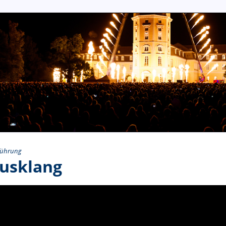
führung
usklang