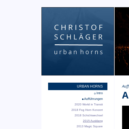
Auf
URBAN HORNS
A
Intro
Aufführungen
2020 World in Transit
2018 Fog Horn Konzert
2018 Schichtwechsel
2015 Ausklang
2013 Magic Square