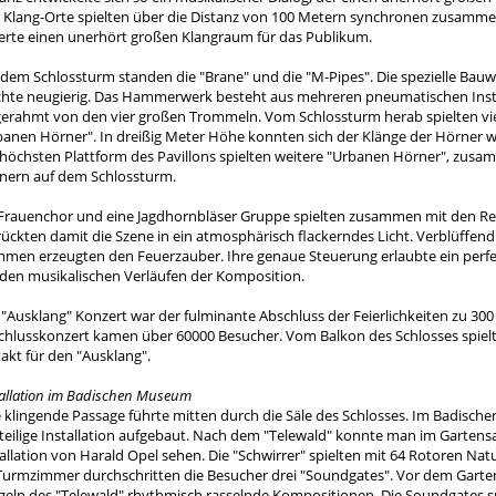
i Klang-Orte spielten über die Distanz von 100 Metern synchronen zusammen.
ierte einen unerhört großen Klangraum für das Publikum.
 dem Schlossturm standen die "Brane" und die "M-Pipes". Die spezielle Bau
hte neugierig. Das Hammerwerk besteht aus mehreren pneumatischen Ins
gerahmt von den vier großen Trommeln. Vom Schlossturm herab spielten vi
banen Hörner". In dreißig Meter Höhe konnten sich der Klänge der Hörner we
 höchsten Plattform des Pavillons spielten weitere "Urbanen Hörner", zus
nern auf dem Schlossturm.
 Frauenchor und eine Jagdhornbläser Gruppe spielten zusammen mit den R
rückten damit die Szene in ein atmosphärisch flackerndes Licht. Verblüffen
mmen erzeugten den Feuerzauber. Ihre genaue Steuerung erlaubte ein per
 den musikalischen Verläufen der Komposition.
 "Ausklang" Konzert war der fulminante Abschluss der Feierlichkeiten zu 300
chlusskonzert kamen über 60000 Besucher. Vom Balkon des Schlosses spielt
akt für den "Ausklang".
tallation im Badischen Museum
e klingende Passage führte mitten durch die Säle des Schlosses. Im Badisc
iteilige Installation aufgebaut. Nach dem "Telewald" konnte man im Gartensa
tallation von Harald Opel sehen. Die "Schwirrer" spielten mit 64 Rotoren N
Turmzimmer durchschritten die Besucher drei "Soundgates". Vor dem Garten
ngeln des "Telewald" rhythmisch rasselnde Kompositionen. Die Soundgates s