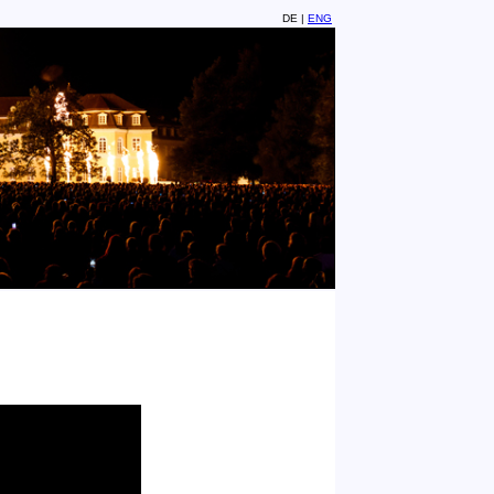
DE |
ENG