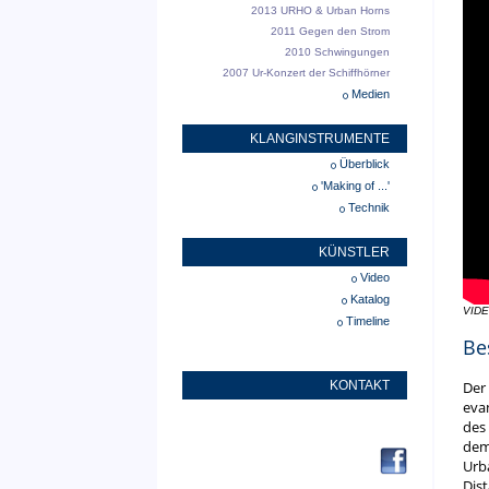
2013 URHO & Urban Horns
2011 Gegen den Strom
2010 Schwingungen
2007 Ur-Konzert der Schiffhörner
Medien
KLANGINSTRUMENTE
Überblick
'Making of ...'
Technik
KÜNSTLER
Video
Katalog
VIDE
Timeline
Be
KONTAKT
Der
eva
des 
dem
Urb
Dist