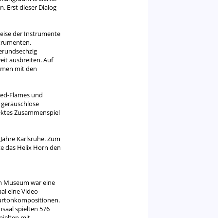
 Erst dieser Dialog
weise der Instrumente
trumenten,
erundsechzig
it ausbreiten. Auf
ammen mit den
eed-Flames und
d geräuschlose
fektes Zusammenspiel
 Jahre Karlsruhe. Zum
e das Helix Horn den
hen Museum war eine
al eine Video-
aturtonkompositionen.
saal spielten 576
pielten mit