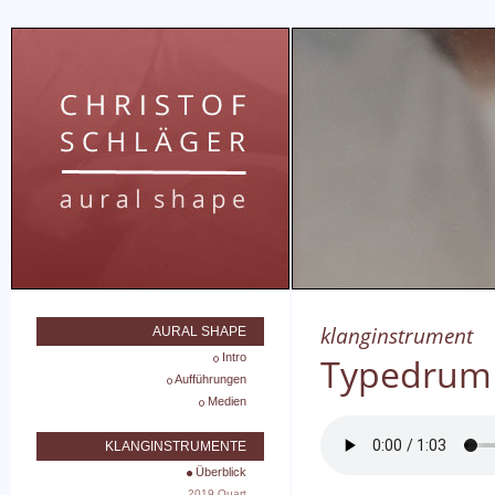
klanginstrument
AURAL SHAPE
Intro
Typedrum
Aufführungen
Medien
KLANGINSTRUMENTE
Überblick
2019 Quart