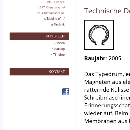
1989 Sirenen
1987 Klapperrappel
Technische De
1984 Klangmaschine
'Making of ...'
Technik
KÜNSTLER
Video
Katalog
Timeline
Baujahr
: 2005
KONTAKT
Das Typedrum, en
Magneten aus ele
ratternde Kulisse
Schreibmaschinen
Erinnerungsschatz
wieder auf. Beim
Membranen aus Dr