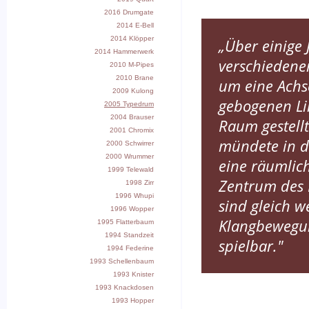
2016 Drumgate
2014 E-Bell
2014 Klöpper
„Über einige 
2014 Hammerwerk
verschiedene
2010 M-Pipes
2010 Brane
um eine Achse
2009 Kulong
gebogenen Lin
2005 Typedrum
2004 Brauser
Raum gestell
2001 Chromix
mündete in d
2000 Schwirrer
2000 Wrummer
eine räumlic
1999 Telewald
Zentrum des K
1998 Zirr
1996 Whupi
sind gleich w
1996 Wopper
Klangbewegun
1995 Flatterbaum
1994 Standzeit
spielbar."
1994 Federine
1993 Schellenbaum
1993 Knister
1993 Knackdosen
1993 Hopper