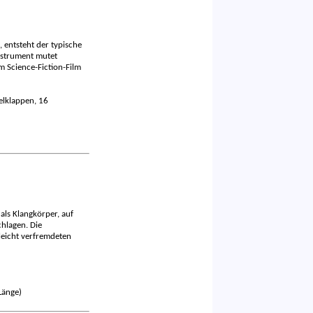
 entsteht der typische
nstrument mutet
em Science-Fiction-Film
selklappen, 16
als Klangkörper, auf
hlagen. Die
leicht verfremdeten
Länge)