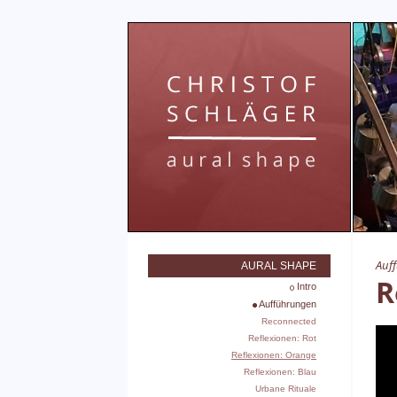
Auf
AURAL SHAPE
R
Intro
Aufführungen
Reconnected
Reflexionen: Rot
Reflexionen: Orange
Reflexionen: Blau
Urbane Rituale