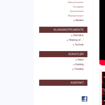
Abbauhammer
Soudgate
Hammerwerk
Begegnungen
Medien
KLANGINSTRUMENTE
Überblick
'Making of ...'
Technik
KÜNSTLER
Video
Katalog
Timeline
KONTAKT