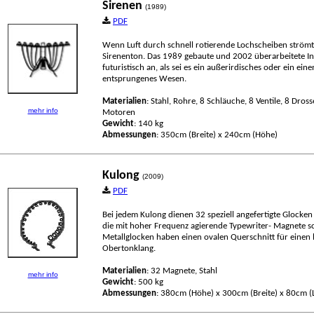
Sirenen
(1989)
PDF
Wenn Luft durch schnell rotierende Lochscheiben strömt,
Sirenenton. Das 1989 gebaute und 2002 überarbeitete I
futuristisch an, als sei es ein außerirdisches oder ein ein
entsprungenes Wesen.
Materialien
: Stahl, Rohre, 8 Schläuche, 8 Ventile, 8 Dros
mehr info
Motoren
Gewicht
: 140 kg
Abmessungen
: 350cm (Breite) x 240cm (Höhe)
Kulong
(2009)
PDF
Bei jedem Kulong dienen 32 speziell angefertigte Glocken 
die mit hoher Frequenz agierende Typewriter- Magnete sc
Metallglocken haben einen ovalen Querschnitt für einen 
Obertonklang.
Materialien
: 32 Magnete, Stahl
mehr info
Gewicht
: 500 kg
Abmessungen
: 380cm (Höhe) x 300cm (Breite) x 80cm (