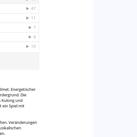
dmet. Energetischer
rdergrund. Die
es Kulong und
 ein Spiel mit
iehen. Veränderungen
usikalischen
en.