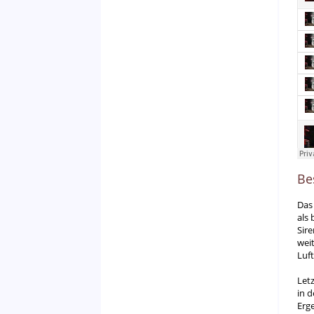
Be
Das
als
Sir
weit
Luft
Let
in 
Erg