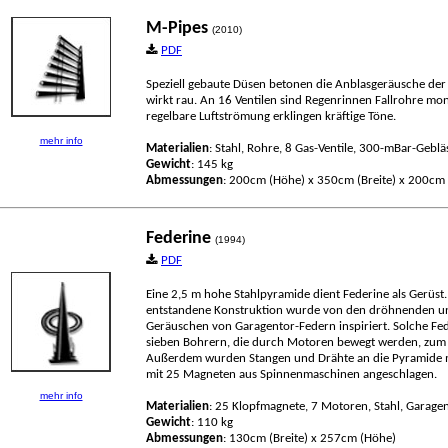
M-Pipes
(2010)
PDF
Speziell gebaute Düsen betonen die Anblasgeräusche der
wirkt rau. An 16 Ventilen sind Regenrinnen Fallrohre mon
regelbare Luftströmung erklingen kräftige Töne.
mehr info
Materialien
: Stahl, Rohre, 8 Gas-Ventile, 300-mBar-Geblä
Gewicht
: 145 kg
Abmessungen
: 200cm (Höhe) x 350cm (Breite) x 200cm 
Federine
(1994)
PDF
Eine 2,5 m hohe Stahlpyramide dient Federine als Gerüst
entstandene Konstruktion wurde von den dröhnenden u
Geräuschen von Garagentor-Federn inspiriert. Solche Fe
sieben Bohrern, die durch Motoren bewegt werden, zum
Außerdem wurden Stangen und Drähte an die Pyramide m
mit 25 Magneten aus Spinnenmaschinen angeschlagen.
mehr info
Materialien
: 25 Klopfmagnete, 7 Motoren, Stahl, Garage
Gewicht
: 110 kg
Abmessungen
: 130cm (Breite) x 257cm (Höhe)