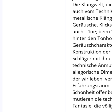
Die Klangwelt, di
auch vom Technisc
metallische Kläng
Geräusche, Klick
auch Töne; beim "
hinter den Tonhö
Geräuschcharakter
Konstruktion der
Schläger mit ihn
technische Anmut
allegorische Dime
der wir leben, ve
Erfahrungsraum, 
Schönheit offenba
mutieren die tec
Fantasie, die völl