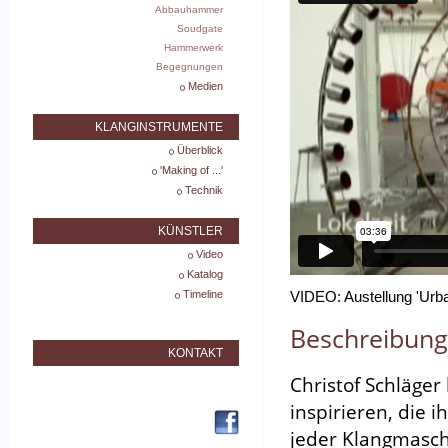
Abbauhammer
Soudgate
Hammerwerk
Begegnungen
Medien
KLANGINSTRUMENTE
Überblick
'Making of ...'
Technik
KÜNSTLER
Video
Katalog
Timeline
VIDEO: Austellung 'Urba
Beschreibung
KONTAKT
Christof Schläger
inspirieren, die 
jeder Klangmaschi