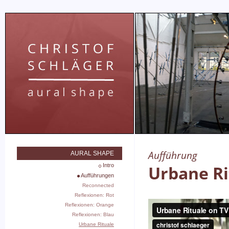
Aufführung
AURAL SHAPE
Intro
Urbane Ri
Aufführungen
Reconnected
Reflexionen: Rot
Reflexionen: Orange
Reflexionen: Blau
Urbane Rituale